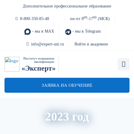
Дополнительное профессиональное образование
00
00
8-800-350-85-48
пн-пт 8
-17
(МСК)
- мы в MAX
- мы в Telegram
info@expert-uni.ru
Войти в академию
Институт повышения
квалификации
«Эксперт»
ЗАЯВКА НА ОБУЧЕНИЕ
2023 год
Акции
Архив вебинаров
Авторский блог