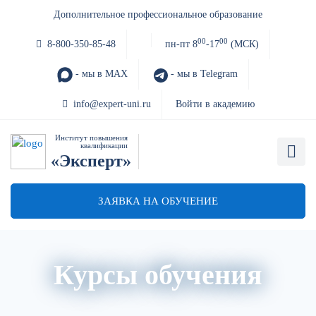
Дополнительное профессиональное образование
00
00
8-800-350-85-48
пн-пт 8
-17
(МСК)
- мы в MAX
- мы в Telegram
info@expert-uni.ru
Войти в академию
Институт повышения
квалификации
«Эксперт»
ЗАЯВКА НА ОБУЧЕНИЕ
Курсы обучения
О нас
Расписание
Преподаватели