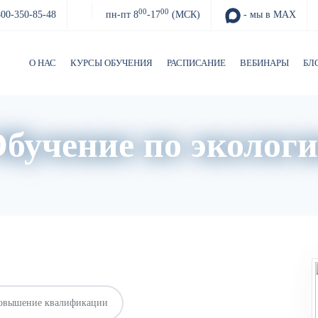
00
00
800-350-85-48
пн-пт 8
-17
(МСК)
- мы в MAX
О НАС
КУРСЫ ОБУЧЕНИЯ
РАСПИСАНИЕ
ВЕБИНАРЫ
БЛ
бучение по эколог
О нас
Расписание
Преподаватели
овышение квалификации