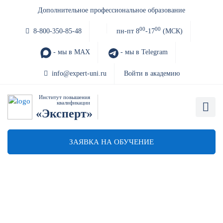
Дополнительное профессиональное образование
00
00
8-800-350-85-48
пн-пт 8
-17
(МСК)
- мы в MAX
- мы в Telegram
info@expert-uni.ru
Войти в академию
Институт повышения
квалификации
«Эксперт»
ЗАЯВКА НА ОБУЧЕНИЕ
Курс "Обеспечение
экобезопасности
общественных систем