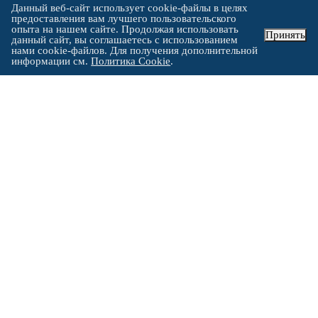
Данный веб-сайт использует cookie-файлы в целях
- для должностных лиц штраф в размере до 5 000 рублей,
предоставления вам лучшего пользовательского
опыта на нашем сайте. Продолжая использовать
Принять
- для юридических лиц штраф в размере от 20 000 до 100 000
данный сайт, вы соглашаетесь с использованием
нами cookie-файлов. Для получения дополнительной
рублей.
информации см.
Политика Cookie
.
УСТАНОВЛЕННОГО ОБРАЗЦА
Выдаваемые документы об