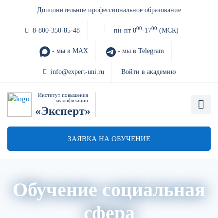
Дополнительное профессиональное образование
00
00
8-800-350-85-48
пн-пт 8
-17
(МСК)
- мы в MAX
- мы в Telegram
info@expert-uni.ru
Войти в академию
Институт повышения
квалификации
«Эксперт»
ЗАЯВКА НА ОБУЧЕНИЕ
Обучение социальная
сфера