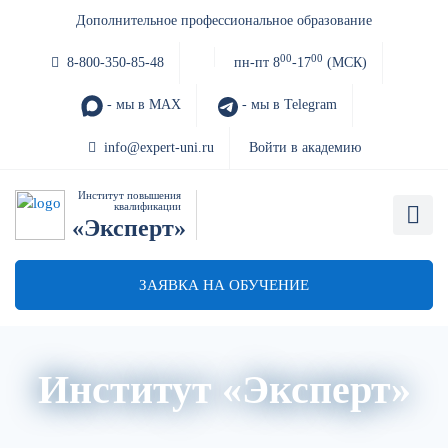
Дополнительное профессиональное образование
00
00
8-800-350-85-48
пн-пт 8
-17
(МСК)
- мы в MAX
- мы в Telegram
info@expert-uni.ru
Войти в академию
Институт повышения
квалификации
«Эксперт»
ЗАЯВКА НА ОБУЧЕНИЕ
Институт «Эксперт»
Об институте «Эксперт»