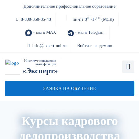
Дополнительное профессиональное образование
00
00
8-800-350-85-48
пн-пт 8
-17
(МСК)
- мы в MAX
- мы в Telegram
info@expert-uni.ru
Войти в академию
Институт повышения
квалификации
«Эксперт»
ЗАЯВКА НА ОБУЧЕНИЕ
Курсы кадрового
делопроизводства