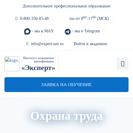
Дополнительное профессиональное образование
00
00
8-800-350-85-48
пн-пт 8
-17
(МСК)
- мы в MAX
- мы в Telegram
info@expert-uni.ru
Войти в академию
Институт повышения
квалификации
«Эксперт»
ЗАЯВКА НА ОБУЧЕНИЕ
Охрана труда
Акции
Архив вебинаров
Авторский блог