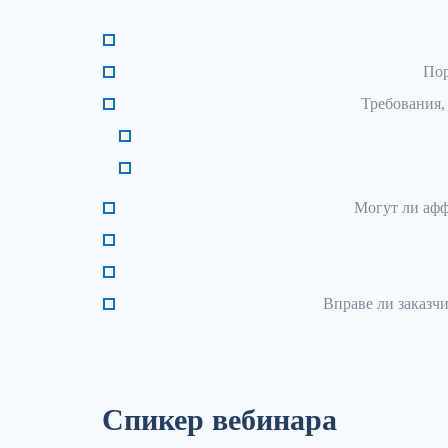
Пор
Требования,
Могут ли афф
Вправе ли заказч
Спикер вебинара