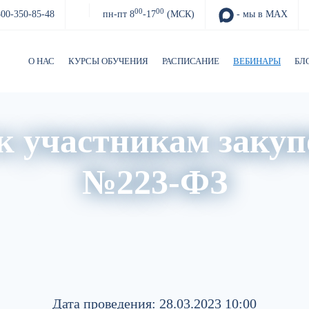
00
00
800-350-85-48
пн-пт 8
-17
(МСК)
- мы в MAX
О НАС
КУРСЫ ОБУЧЕНИЯ
РАСПИСАНИЕ
ВЕБИНАРЫ
БЛ
к участникам закуп
№223-ФЗ
и
Архив вебинаров
Авторский блог
Обзор изменений 
Дата проведения: 28.03.2023 10:00