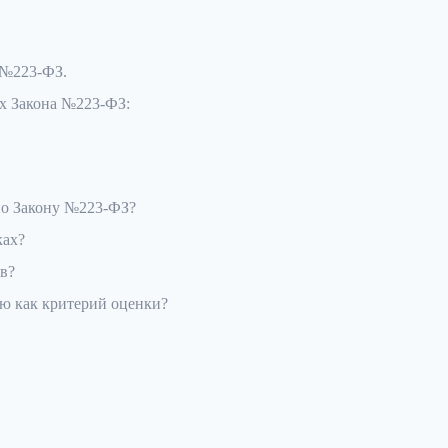
 №223-ФЗ.
ах Закона №223-ФЗ:
по Закону №223-ФЗ?
ках?
ов?
ю как критерий оценки?