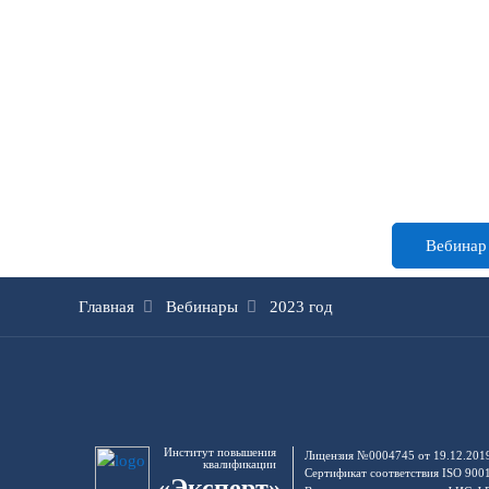
Вебинар 
Главная
Вебинары
2023 год
Институт повышения
Лицензия №0004745 от 19.12.201
квалификации
Сертификат соответствия ISO 900
«Эксперт»