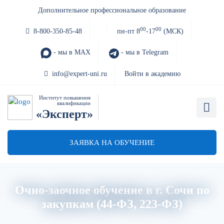
Дополнительное профессиональное образование
00
00
8-800-350-85-48
пн-пт 8
-17
(МСК)
- мы в MAX
- мы в Telegram
info@expert-uni.ru
Войти в академию
Институт повышения
квалификации
«Эксперт»
ЗАЯВКА НА ОБУЧЕНИЕ
Очно-заочное обучение в г. Сочи по
закупкам (44-ФЗ, 223-ФЗ)
Главная
Об институте