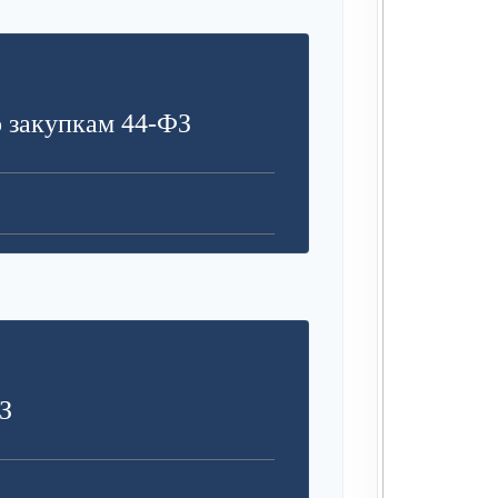
З
 закупкам 44-ФЗ
З