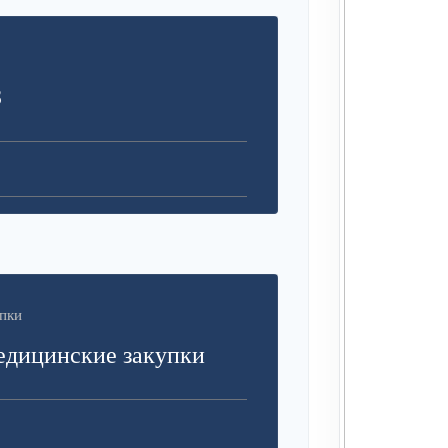
З
пки
едицинские закупки