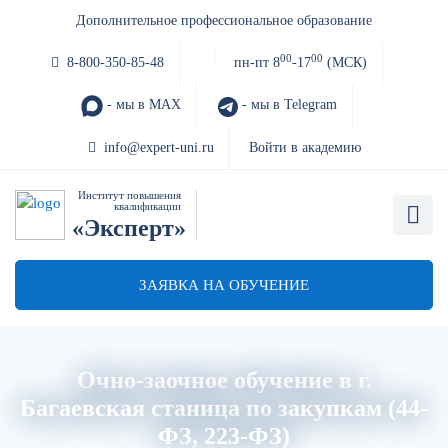
Дополнительное профессиональное образование
00
00
8-800-350-85-48
пн-пт 8
-17
(МСК)
- мы в MAX
- мы в Telegram
info@expert-uni.ru
Войти в академию
Институт повышения
квалификации
«Эксперт»
ЗАЯВКА НА ОБУЧЕНИЕ
Очно-заочное обучение в г.
Багаевская станица по закупкам (44-
ФЗ, 223-ФЗ)