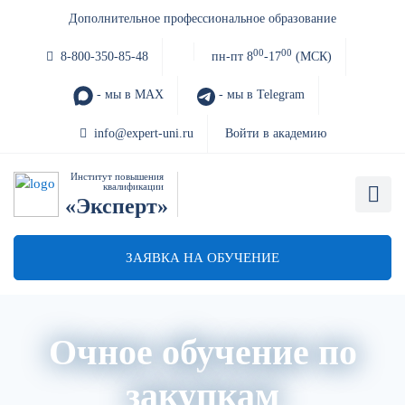
Дополнительное профессиональное образование
00
00
8-800-350-85-48
пн-пт 8
-17
(МСК)
- мы в MAX
- мы в Telegram
info@expert-uni.ru
Войти в академию
Институт повышения
квалификации
«Эксперт»
ЗАЯВКА НА ОБУЧЕНИЕ
Очное обучение по
закупкам