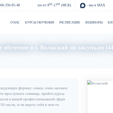
00
00
800-350-85-48
пн-пт 8
-17
(МСК)
- мы в MAX
О НАС
КУРСЫ ОБУЧЕНИЯ
РАСПИСАНИЕ
ВЕБИНАРЫ
БЛ
 обучение в г. Волжский по закупкам (4
Главная
Об институте
следующих формах: очное, очно-заочное
те прослушать семинар, пройти курсы
часов в вашей профессиональной сфере
0 часов, если ищете себя в чем-то