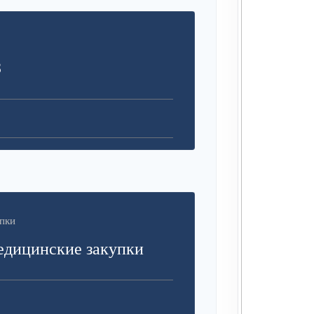
З
пки
едицинские закупки