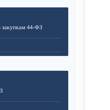
З
 закупкам 44-ФЗ
З