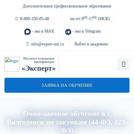
Дополнительное профессиональное образование
00
00
8-800-350-85-48
пн-пт 8
-17
(МСК)
- мы в MAX
- мы в Telegram
info@expert-uni.ru
Войти в академию
Институт повышения
квалификации
«Эксперт»
ЗАЯВКА НА ОБУЧЕНИЕ
Очно-заочное обучение в г.
Волгодонск по закупкам (44-ФЗ, 223-
ФЗ)