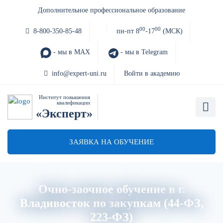
Дополнительное профессиональное образование
00
00
8-800-350-85-48
пн-пт 8
-17
(МСК)
- мы в MAX
- мы в Telegram
info@expert-uni.ru
Войти в академию
Институт повышения
квалификации
«Эксперт»
ЗАЯВКА НА ОБУЧЕНИЕ
Очно-заочное обучение в г.
Владивосток по закупкам (44-ФЗ,
223-ФЗ)