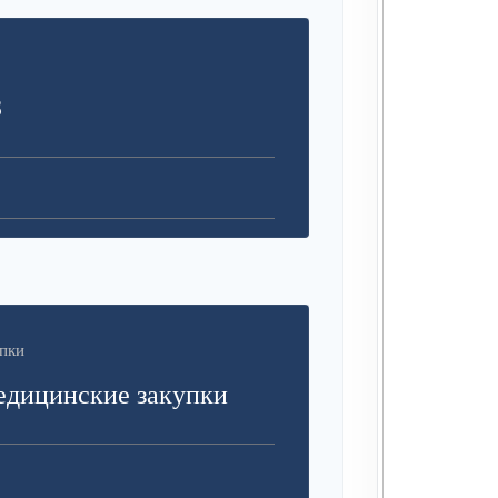
З
пки
едицинские закупки