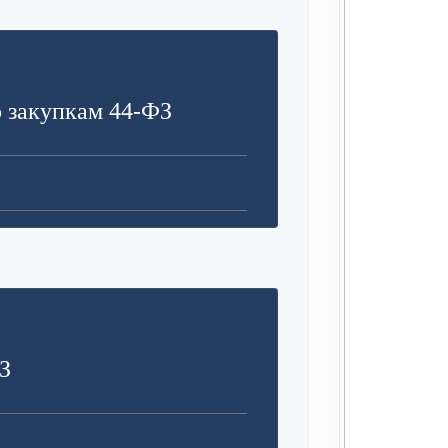
З
 закупкам 44-ФЗ
З