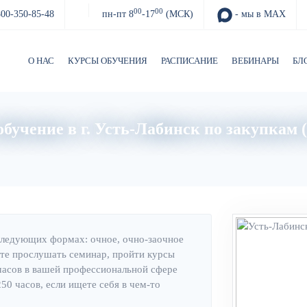
00
00
800-350-85-48
пн-пт 8
-17
(МСК)
- мы в MAX
О НАС
КУРСЫ ОБУЧЕНИЯ
РАСПИСАНИЕ
ВЕБИНАРЫ
БЛ
бучение в г. Усть-Лабинск по закупкам 
Главная
Об институте
следующих формах: очное, очно-заочное
те прослушать семинар, пройти курсы
часов в вашей профессиональной сфере
0 часов, если ищете себя в чем-то