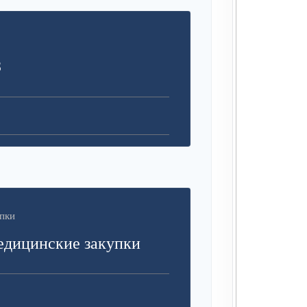
З
пки
едицинские закупки