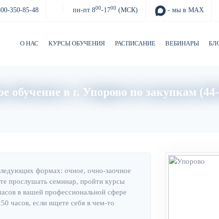
00
00
800-350-85-48
пн-пт 8
-17
(МСК)
- мы в MAX
О НАС
КУРСЫ ОБУЧЕНИЯ
РАСПИСАНИЕ
ВЕБИНАРЫ
БЛ
е обучение в г. Упорово по закупкам (44
Главная
Об институте
следующих формах: очное, очно-заочное
те прослушать семинар, пройти курсы
часов в вашей профессиональной сфере
0 часов, если ищете себя в чем-то