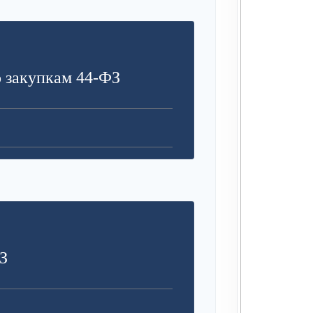
З
 закупкам 44-ФЗ
З