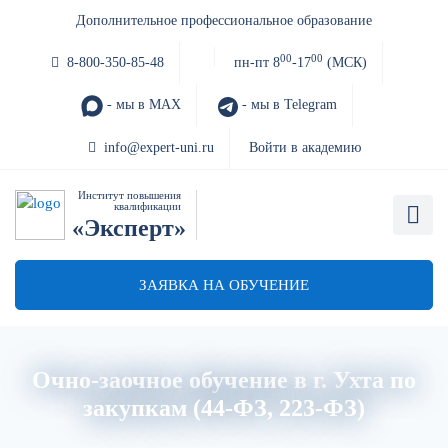
Дополнительное профессиональное образование
00
00
8-800-350-85-48
пн-пт 8
-17
(МСК)
- мы в MAX
- мы в Telegram
info@expert-uni.ru
Войти в академию
Институт повышения
квалификации
«Эксперт»
ЗАЯВКА НА ОБУЧЕНИЕ
Очно-заочное обучение в г. Ухта по
закупкам (44-ФЗ, 223-ФЗ)
Главная
Об институте