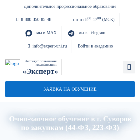
Дополнительное профессиональное образование
00
00
8-800-350-85-48
пн-пт 8
-17
(МСК)
- мы в MAX
- мы в Telegram
info@expert-uni.ru
Войти в академию
Институт повышения
квалификации
«Эксперт»
ЗАЯВКА НА ОБУЧЕНИЕ
Очно-заочное обучение в г. Суворов
по закупкам (44-ФЗ, 223-ФЗ)
Главная
Об институте