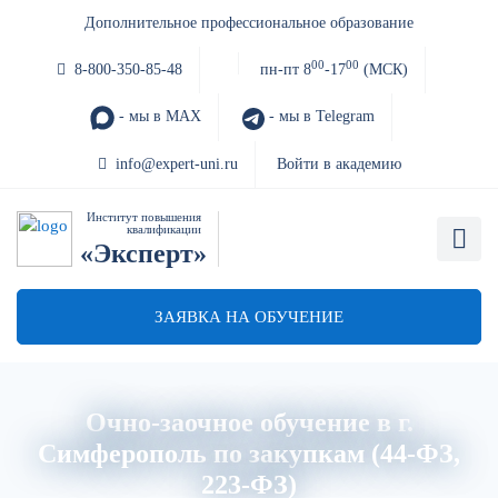
Дополнительное профессиональное образование
00
00
8-800-350-85-48
пн-пт 8
-17
(МСК)
- мы в MAX
- мы в Telegram
info@expert-uni.ru
Войти в академию
Институт повышения
квалификации
«Эксперт»
ЗАЯВКА НА ОБУЧЕНИЕ
Очно-заочное обучение в г.
Симферополь по закупкам (44-ФЗ,
223-ФЗ)