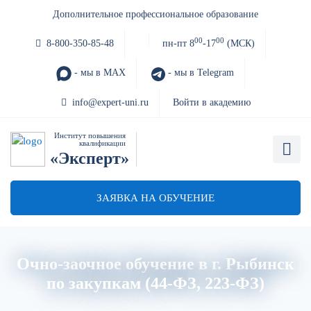
Дополнительное профессиональное образование
00
00
8-800-350-85-48
пн-пт 8
-17
(МСК)
- мы в MAX
- мы в Telegram
info@expert-uni.ru
Войти в академию
Институт повышения
квалификации
«Эксперт»
ЗАЯВКА НА ОБУЧЕНИЕ
Очно-заочное обучение в г. Рыбинск
по закупкам (44-ФЗ, 223-ФЗ)
Главная
Об институте