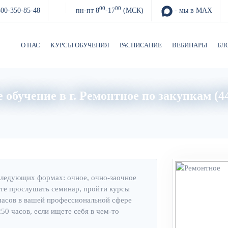
00
00
800-350-85-48
пн-пт 8
-17
(МСК)
- мы в MAX
О НАС
КУРСЫ ОБУЧЕНИЯ
РАСПИСАНИЕ
ВЕБИНАРЫ
БЛ
 обучение в г. Ремонтное по закупкам (4
Главная
Об институте
следующих формах: очное, очно-заочное
те прослушать семинар, пройти курсы
часов в вашей профессиональной сфере
0 часов, если ищете себя в чем-то