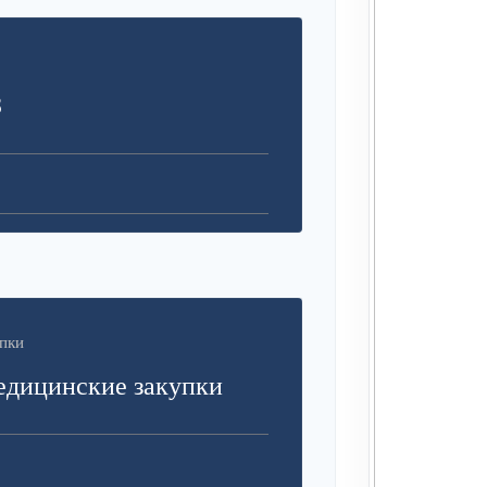
З
пки
едицинские закупки