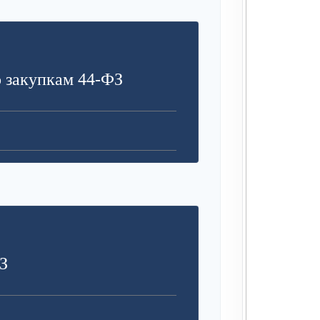
З
 закупкам 44-ФЗ
З