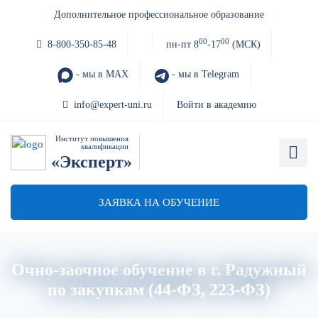
Дополнительное профессиональное образование
00
00
8-800-350-85-48
пн-пт 8
-17
(МСК)
- мы в MAX
- мы в Telegram
info@expert-uni.ru
Войти в академию
Институт повышения
квалификации
«Эксперт»
ЗАЯВКА НА ОБУЧЕНИЕ
Очно-заочное обучение в г. Радужный
по закупкам (44-ФЗ, 223-ФЗ)
Главная
Об институте