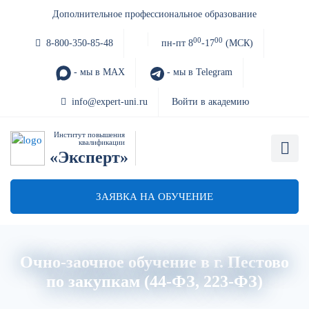
Дополнительное профессиональное образование
00
00
8-800-350-85-48
пн-пт 8
-17
(МСК)
- мы в MAX
- мы в Telegram
info@expert-uni.ru
Войти в академию
Институт повышения
квалификации
«Эксперт»
ЗАЯВКА НА ОБУЧЕНИЕ
Очно-заочное обучение в г. Пестово
по закупкам (44-ФЗ, 223-ФЗ)
Главная
Об институте