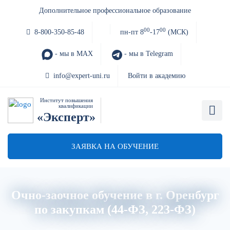
Дополнительное профессиональное образование
00
00
8-800-350-85-48
пн-пт 8
-17
(МСК)
- мы в MAX
- мы в Telegram
info@expert-uni.ru
Войти в академию
Институт повышения
квалификации
«Эксперт»
ЗАЯВКА НА ОБУЧЕНИЕ
Очно-заочное обучение в г. Оренбург
по закупкам (44-ФЗ, 223-ФЗ)
Главная
Об институте