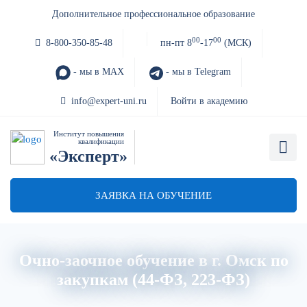
Дополнительное профессиональное образование
00
00
8-800-350-85-48
пн-пт 8
-17
(МСК)
- мы в MAX
- мы в Telegram
info@expert-uni.ru
Войти в академию
Институт повышения
квалификации
«Эксперт»
ЗАЯВКА НА ОБУЧЕНИЕ
Очно-заочное обучение в г. Омск по
закупкам (44-ФЗ, 223-ФЗ)
Главная
Об институте