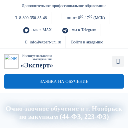
Дополнительное профессиональное образование
00
00
8-800-350-85-48
пн-пт 8
-17
(МСК)
- мы в MAX
- мы в Telegram
info@expert-uni.ru
Войти в академию
Институт повышения
квалификации
«Эксперт»
ЗАЯВКА НА ОБУЧЕНИЕ
Очно-заочное обучение в г. Ноябрьск
по закупкам (44-ФЗ, 223-ФЗ)
Главная
Об институте