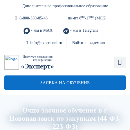
Дополнительное профессиональное образование
00
00
8-800-350-85-48
пн-пт 8
-17
(МСК)
- мы в MAX
- мы в Telegram
info@expert-uni.ru
Войти в академию
Институт повышения
квалификации
«Эксперт»
ЗАЯВКА НА ОБУЧЕНИЕ
Очно-заочное обучение в г.
Новопавловск по закупкам (44-ФЗ,
223-ФЗ)