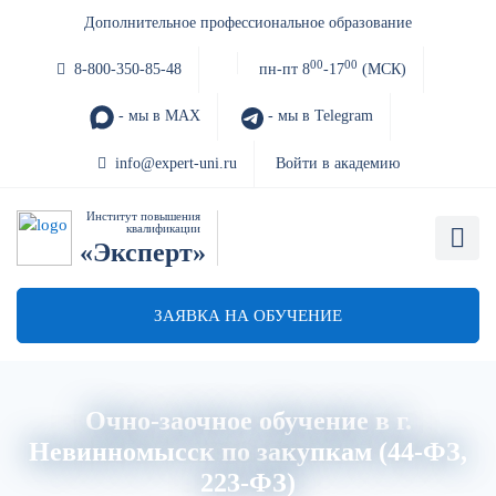
Дополнительное профессиональное образование
00
00
8-800-350-85-48
пн-пт 8
-17
(МСК)
- мы в MAX
- мы в Telegram
info@expert-uni.ru
Войти в академию
Институт повышения
квалификации
«Эксперт»
ЗАЯВКА НА ОБУЧЕНИЕ
Очно-заочное обучение в г.
Невинномысск по закупкам (44-ФЗ,
223-ФЗ)