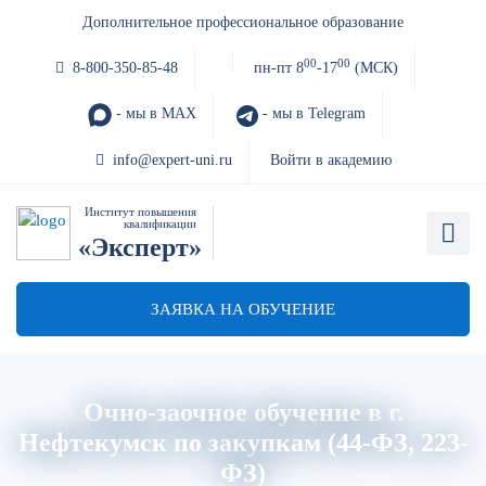
Дополнительное профессиональное образование
00
00
8-800-350-85-48
пн-пт 8
-17
(МСК)
- мы в MAX
- мы в Telegram
info@expert-uni.ru
Войти в академию
Институт повышения
квалификации
«Эксперт»
ЗАЯВКА НА ОБУЧЕНИЕ
Очно-заочное обучение в г.
Нефтекумск по закупкам (44-ФЗ, 223-
ФЗ)