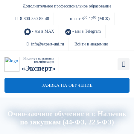
Дополнительное профессиональное образование
00
00
8-800-350-85-48
пн-пт 8
-17
(МСК)
- мы в MAX
- мы в Telegram
info@expert-uni.ru
Войти в академию
Институт повышения
квалификации
«Эксперт»
ЗАЯВКА НА ОБУЧЕНИЕ
Очно-заочное обучение в г. Нальчик
по закупкам (44-ФЗ, 223-ФЗ)
Главная
Об институте