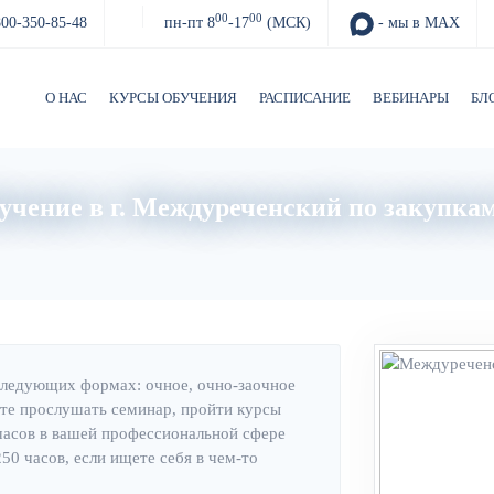
00
00
800-350-85-48
пн-пт 8
-17
(МСК)
- мы в MAX
О НАС
КУРСЫ ОБУЧЕНИЯ
РАСПИСАНИЕ
ВЕБИНАРЫ
БЛ
учение в г. Междуреченский по закупкам
Главная
Об институте
следующих формах: очное, очно-заочное
те прослушать семинар, пройти курсы
часов в вашей профессиональной сфере
0 часов, если ищете себя в чем-то