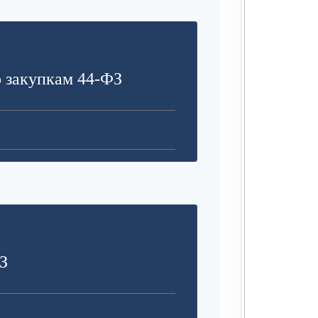
З
 закупкам 44-ФЗ
З