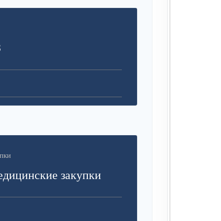
З
пки
едицинские закупки