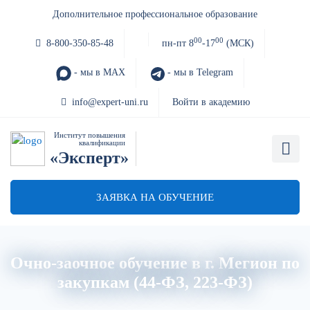
Дополнительное профессиональное образование
00
00
8-800-350-85-48
пн-пт 8
-17
(МСК)
- мы в MAX
- мы в Telegram
info@expert-uni.ru
Войти в академию
Институт повышения
квалификации
«Эксперт»
ЗАЯВКА НА ОБУЧЕНИЕ
Очно-заочное обучение в г. Мегион по
закупкам (44-ФЗ, 223-ФЗ)
Главная
Об институте