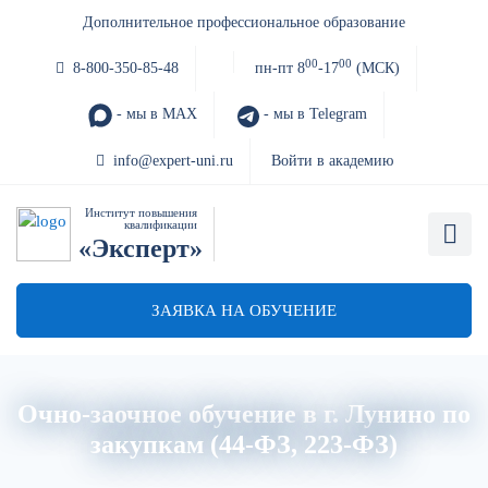
Дополнительное профессиональное образование
00
00
8-800-350-85-48
пн-пт 8
-17
(МСК)
- мы в MAX
- мы в Telegram
info@expert-uni.ru
Войти в академию
Институт повышения
квалификации
«Эксперт»
ЗАЯВКА НА ОБУЧЕНИЕ
Очно-заочное обучение в г. Лунино по
закупкам (44-ФЗ, 223-ФЗ)
Главная
Об институте