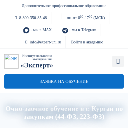
Дополнительное профессиональное образование
00
00
8-800-350-85-48
пн-пт 8
-17
(МСК)
- мы в MAX
- мы в Telegram
info@expert-uni.ru
Войти в академию
Институт повышения
квалификации
«Эксперт»
ЗАЯВКА НА ОБУЧЕНИЕ
Очно-заочное обучение в г. Курган по
закупкам (44-ФЗ, 223-ФЗ)
Главная
Об институте