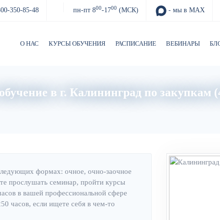
00
00
800-350-85-48
пн-пт 8
-17
(МСК)
- мы в MAX
О НАС
КУРСЫ ОБУЧЕНИЯ
РАСПИСАНИЕ
ВЕБИНАРЫ
БЛ
обучение в г. Калининград по закупкам (
Главная
Об институте
следующих формах: очное, очно-заочное
те прослушать семинар, пройти курсы
часов в вашей профессиональной сфере
0 часов, если ищете себя в чем-то