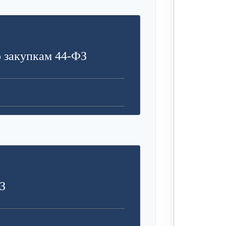
З
 закупкам 44-ФЗ
З