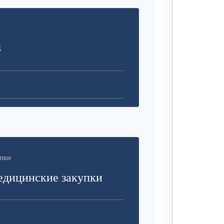
З
пки
едицинские закупки