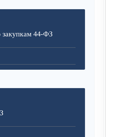
З
 закупкам 44-ФЗ
З