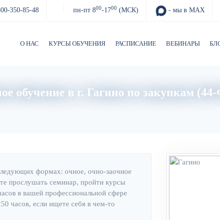
00
00
800-350-85-48
пн-пт 8
-17
(МСК)
- мы в MAX
О НАС
КУРСЫ ОБУЧЕНИЯ
РАСПИСАНИЕ
ВЕБИНАРЫ
БЛ
ое обучение в г. Гагино по закупкам (44-
Главная
Об институте
следующих формах: очное, очно-заочное
те прослушать семинар, пройти курсы
часов в вашей профессиональной сфере
0 часов, если ищете себя в чем-то