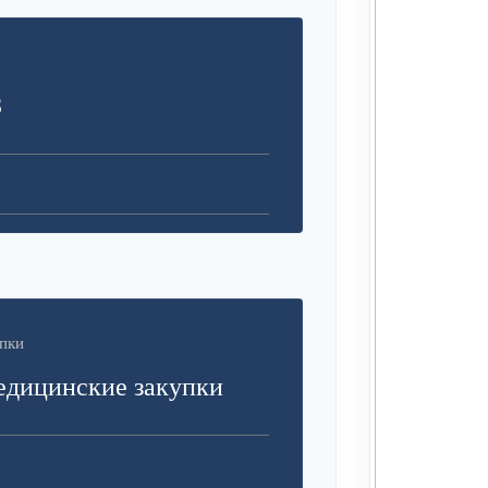
З
пки
едицинские закупки