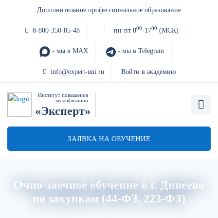
Дополнительное профессиональное образование
00
00
8-800-350-85-48
пн-пт 8
-17
(МСК)
- мы в MAX
- мы в Telegram
info@expert-uni.ru
Войти в академию
Институт повышения
квалификации
«Эксперт»
ЗАЯВКА НА ОБУЧЕНИЕ
Очно-заочное обучение в г. Дивеево
по закупкам (44-ФЗ, 223-ФЗ)
Главная
Об институте