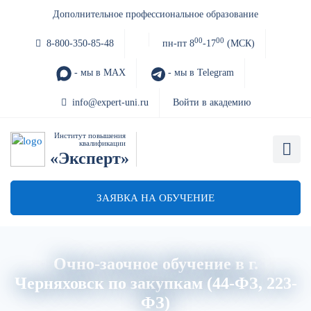
Дополнительное профессиональное образование
00
00
8-800-350-85-48
пн-пт 8
-17
(МСК)
- мы в MAX
- мы в Telegram
info@expert-uni.ru
Войти в академию
Институт повышения
квалификации
«Эксперт»
ЗАЯВКА НА ОБУЧЕНИЕ
Очно-заочное обучение в г.
Черняховск по закупкам (44-ФЗ, 223-
ФЗ)