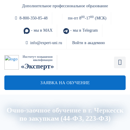
Дополнительное профессиональное образование
00
00
8-800-350-85-48
пн-пт 8
-17
(МСК)
- мы в MAX
- мы в Telegram
info@expert-uni.ru
Войти в академию
Институт повышения
квалификации
«Эксперт»
ЗАЯВКА НА ОБУЧЕНИЕ
Очно-заочное обучение в г. Черкесск
по закупкам (44-ФЗ, 223-ФЗ)
Главная
Об институте