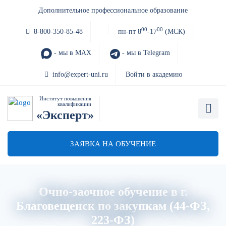
Дополнительное профессиональное образование
00
00
8-800-350-85-48
пн-пт 8
-17
(МСК)
- мы в MAX
- мы в Telegram
info@expert-uni.ru
Войти в академию
Институт повышения
квалификации
«Эксперт»
ЗАЯВКА НА ОБУЧЕНИЕ
Очно-заочное обучение в г.
Благовещенск по закупкам (44-ФЗ,
223-ФЗ)