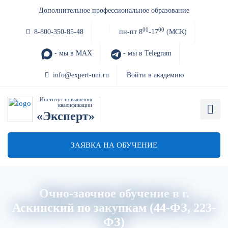
Дополнительное профессиональное образование
00
00
8-800-350-85-48
пн-пт 8
-17
(МСК)
- мы в MAX
- мы в Telegram
info@expert-uni.ru
Войти в академию
Институт повышения
квалификации
«Эксперт»
ЗАЯВКА НА ОБУЧЕНИЕ
Очно-заочное обучение в г.
Аскинский по закупкам (44-ФЗ, 223-
ФЗ)