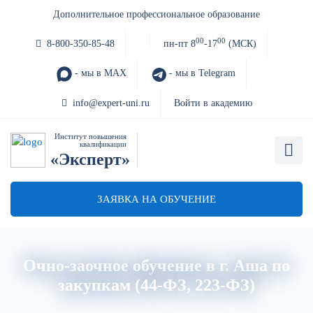
Дополнительное профессиональное образование
00
00
8-800-350-85-48
пн-пт 8
-17
(МСК)
- мы в MAX
- мы в Telegram
info@expert-uni.ru
Войти в академию
Институт повышения
квалификации
«Эксперт»
ЗАЯВКА НА ОБУЧЕНИЕ
Очно-заочное обучение в г. Аша по
закупкам (44-ФЗ, 223-ФЗ)
Главная
Об институте