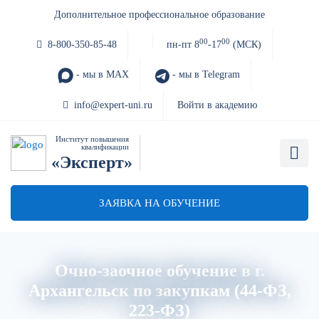
Дополнительное профессиональное образование
00
00
8-800-350-85-48
пн-пт 8
-17
(МСК)
- мы в MAX
- мы в Telegram
info@expert-uni.ru
Войти в академию
Институт повышения
квалификации
«Эксперт»
ЗАЯВКА НА ОБУЧЕНИЕ
Очно-заочное обучение в г.
Архангельск по закупкам (44-ФЗ,
223-ФЗ)