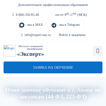
Дополнительное профессиональное образование
00
00
8-800-350-85-48
пн-пт 8
-17
(МСК)
- мы в MAX
- мы в Telegram
info@expert-uni.ru
Войти в академию
Институт повышения
квалификации
«Эксперт»
ЗАЯВКА НА ОБУЧЕНИЕ
Очно-заочное обучение в г. Анапа по
закупкам (44-ФЗ, 223-ФЗ)
Главная
Об институте