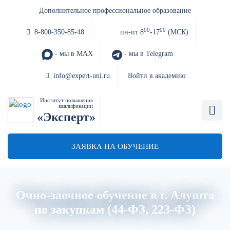
Дополнительное профессиональное образование
00
00
8-800-350-85-48
пн-пт 8
-17
(МСК)
- мы в MAX
- мы в Telegram
info@expert-uni.ru
Войти в академию
Институт повышения
квалификации
«Эксперт»
ЗАЯВКА НА ОБУЧЕНИЕ
Очно-заочное обучение в г. Алушта
по закупкам (44-ФЗ, 223-ФЗ)
Главная
Об институте