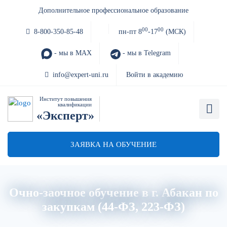
Дополнительное профессиональное образование
00
00
8-800-350-85-48
пн-пт 8
-17
(МСК)
- мы в MAX
- мы в Telegram
info@expert-uni.ru
Войти в академию
Институт повышения
квалификации
«Эксперт»
ЗАЯВКА НА ОБУЧЕНИЕ
Очно-заочное обучение в г. Абакан по
закупкам (44-ФЗ, 223-ФЗ)
Главная
Об институте