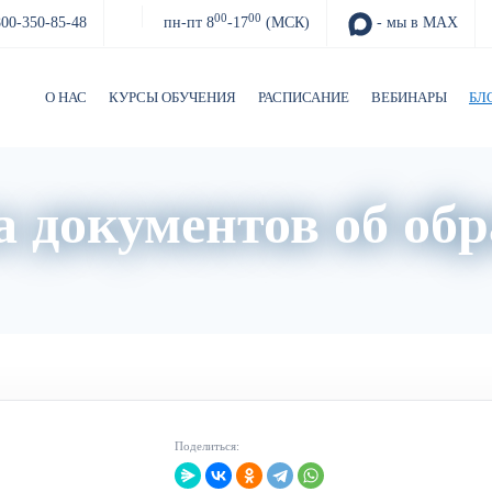
00
00
800-350-85-48
пн-пт 8
-17
(МСК)
- мы в MAX
О НАС
КУРСЫ ОБУЧЕНИЯ
РАСПИСАНИЕ
ВЕБИНАРЫ
БЛ
 документов об об
Акции
Архив вебинаров
Авторский блог
Поделиться: