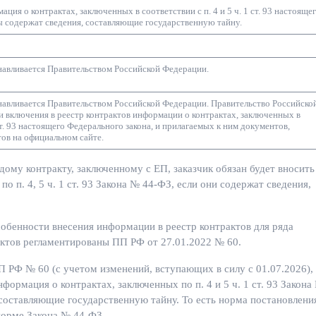
ция о контрактах, заключенных в соответствии с п. 4 и 5 ч. 1 ст. 93 настояще
ты содержат сведения, составляющие государственную тайну.
навливается Правительством Российской Федерации.
навливается Правительством Российской Федерации. Правительство Российско
 включения в реестр контрактов информации о контрактах, заключенных в
 1 ст. 93 настоящего Федерального закона, и прилагаемых к ним документов,
ов на официальном сайте.
ому контракту, заключенному с ЕП, заказчик обязан будет вносить
о п. 4, 5 ч. 1 ст. 93 Закона № 44-ФЗ, если они содержат сведения,
обенности внесения информации в реестр контрактов для ряда
актов регламентированы ПП РФ от 27.01.2022 № 60.
ПП РФ № 60 (с учетом изменений, вступающих в силу с 01.07.2026),
нформация о контрактах, заключенных по п. 4 и 5 ч. 1 ст. 93 Закона
 составляющие государственную тайну. То есть норма постановлени
норме Закона № 44-ФЗ.