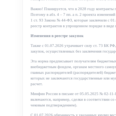
Важно! Планируется, что в 2028 году контракты п
Поэтому в абз. 4 – 7 пп. а п. 2 проекта изменений
1 ст. 93 Закона № 44-ФЗ, которые заключили с 01
реестр контрактов в упрощенном порядке в виде 
Изменения в реестре закупок
Также с 01.07.2026 утрачивает силу ст. 73 БК Р
закупок, осуществленных без заключения госуда
Эта норма предписывает получателям бюджетных 
внебюджетным фондом, органам местного самоуп
главных распорядителей (распорядителей) бюдже
которых не заключаются государственные или мун
расчет.
Минфин России в письме от 05.05.2025 № 02-11-13
включаются, например, сделки в соответствии со с
чековым подтверждением).
С 01.07.2026 обязанность у указанных юрлиц вест