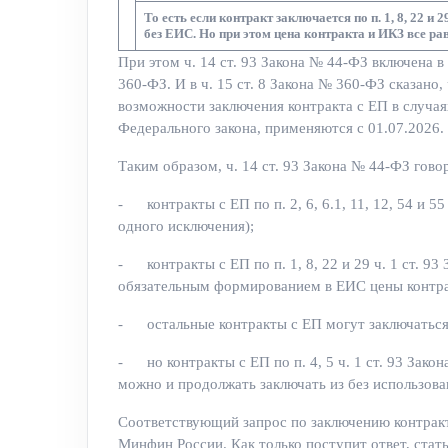
То есть если контракт заключается по п. 1, 8, 22 и
без ЕИС. Но при этом цена контракта и ИКЗ все р
При этом ч. 14 ст. 93 Закона № 44-ФЗ включена 
360-ФЗ. И в ч. 15 ст. 8 Закона № 360-ФЗ сказано,
возможности заключения контракта с ЕП в случаях,
Федерального закона, применяются с 01.07.2026.
Таким образом, ч. 14 ст. 93 Закона № 44-ФЗ говор
- контракты с ЕП по п. 2, 6, 6.1, 11, 12, 54 и 5
одного исключения);
- контракты с ЕП по п. 1, 8, 22 и 29 ч. 1 ст. 93
обязательным формированием в ЕИС цены контра
- остальные контракты с ЕП могут заключаться
- но контракты с ЕП по п. 4, 5 ч. 1 ст. 93 Зако
можно и продолжать заключать из без использов
Соответствующий запрос по заключению контракто
Минфин России. Как только поступит ответ, стать