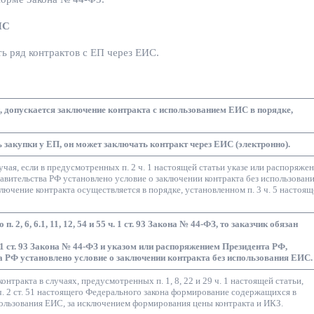
ИС
ть ряд контрактов с ЕП через ЕИС.
, допускается заключение контракта с использованием ЕИС в порядке,
ь закупки у ЕП, он может заключать контракт через ЕИС (электронно).
учая, если в предусмотренных п. 2 ч. 1 настоящей статьи указе или распоряже
вительства РФ установлено условие о заключении контракта без использован
 заключение контракта осуществляется в порядке, установленном п. 3 ч. 5 настоя
. 2, 6, 6.1, 11, 12, 54 и 55 ч. 1 ст. 93 Закона № 44-ФЗ, то заказчик обязан
. 1 ст. 93 Закона № 44-ФЗ и указом или распоряжением Президента РФ,
 РФ установлено условие о заключении контракта без использования ЕИС.
нтракта в случаях, предусмотренных п. 1, 8, 22 и 29 ч. 1 настоящей статьи,
ч. 2 ст. 51 настоящего Федерального закона формирование содержащихся в
пользования ЕИС, за исключением формирования цены контракта и ИКЗ.