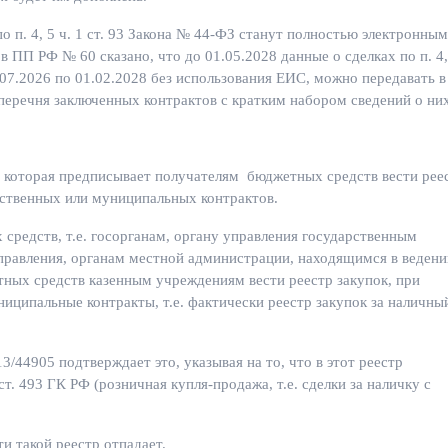
о п. 4, 5 ч. 1 ст. 93 Закона № 44-ФЗ станут полностью электронным
 в ПП РФ № 60 сказано, что до 01.05.2028 данные о сделках по п. 4,
.07.2026 по 01.02.2028 без использования ЕИС, можно передавать в
перечня заключенных контрактов с кратким набором сведений о них
Ф, которая предписывает получателям бюджетных средств вести рее
рственных или муниципальных контрактов.
средств, т.е. госорганам, органу управления государственным
равления, органам местной администрации, находящимся в ведени
тных средств казенным учреждениям вести реестр закупок, при
иципальные контракты, т.е. фактически реестр закупок за наличны
/44905 подтверждает это, указывая на то, что в этот реестр
т. 493 ГК РФ (розничная купля-продажа, т.е. сделки за наличку с
и такой реестр отпадает.